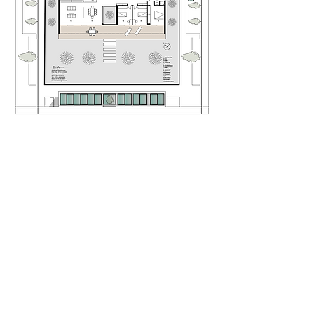
©
-Büro für Architektur-
Dipl.-Ing.
A.Steinhauser 2
024
- Büro f
ür Architektur -
Andreas Steinhauser
Dipl.-Ing. Architekt