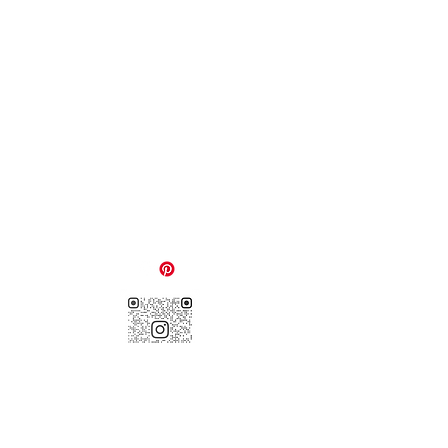
SiGeKo
Tel.:
0751-35505954
Mob.:
0174-2618607
hausundstein@aol.com
Weidenstra
ß
e 12
88212 Ravensburg
Impressum